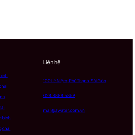
Liên hệ
bình
100 Lê Niệm, Phú Thạnh, Sài Gòn
chai
028.8888.5859
ình
hai
mail@awater.com.vn
 bình
 chai