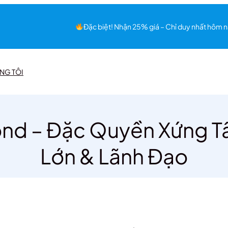
Đặc biệt! Nhận 25% giá – Chỉ duy nhất hôm n
NG TÔI
mond – Đặc Quyền Xứng 
Lớn & Lãnh Đạo