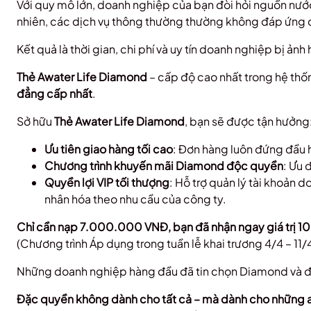
Với quy mô lớn, doanh nghiệp của bạn đòi hỏi nguồn nước
nhiên, các dịch vụ thông thường thường không đáp ứng 
Kết quả là thời gian, chi phí và uy tín doanh nghiệp bị ả
Thẻ Awater Life Diamond
– cấp độ cao nhất trong hệ th
đẳng cấp nhất
.
Sở hữu
Thẻ Awater Life Diamond
, bạn sẽ được tận hưởng
Ưu tiên giao hàng tối cao
: Đơn hàng luôn đứng đầu h
Chương trình khuyến mãi Diamond độc quyền
: Ưu 
Quyền lợi VIP tối thượng
: Hỗ trợ quản lý tài khoản 
nhân hóa theo nhu cầu của công ty.
Chỉ cần nạp 7.000.000 VNĐ, bạn đã nhận ngay giá trị
(Chương trình Áp dụng trong tuần lễ khai trương 4/4 – 11
Những doanh nghiệp hàng đầu đã tin chọn Diamond và đa
Đặc quyền không dành cho tất cả – mà dành cho những a