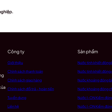
nghiệp.
Công ty
Sản phẩm
Giới thiệu
Nước tinh khiết đóng 
c
Chính sách thanh toán
Nước tinh khiết đóng 
ụng
Chính sách giao hàng
Nước khoáng đóng b
của
Chính sách đổi trả – hoàn tiền
Nước khoáng đóng c
Tuyển dụng
Nước I-ON Kiềm đóng
Liên hệ
Nước I-ON Kiềm đóng