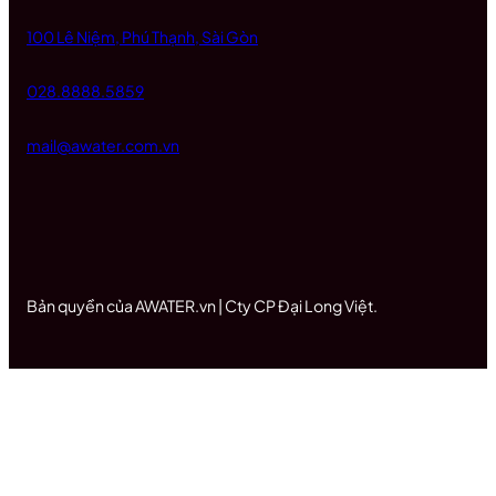
100 Lê Niệm, Phú Thạnh, Sài Gòn
028.8888.5859
mail@awater.com.vn
Bản quyền của AWATER.vn | Cty CP Đại Long Việt.