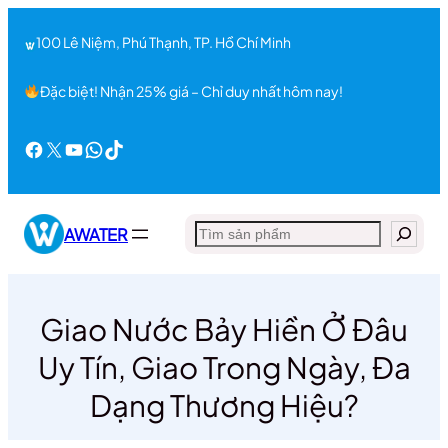
Chuyển
đến
100 Lê Niệm, Phú Thạnh, TP. Hồ Chí Minh
phần
nội
Đặc biệt! Nhận 25% giá – Chỉ duy nhất hôm nay!
dung
Facebook
X
Youtube
WhatsApp
TikTok
Search
AWATER
Giao Nước Bảy Hiền Ở Đâu
Uy Tín, Giao Trong Ngày, Đa
Dạng Thương Hiệu?