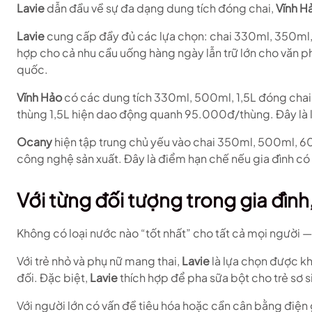
Lavie
dẫn đầu về sự đa dạng dung tích đóng chai,
Vĩnh H
Lavie
cung cấp đầy đủ các lựa chọn: chai 330ml, 350ml, 40
hợp cho cả nhu cầu uống hàng ngày lẫn trữ lớn cho văn p
quốc.
Vĩnh Hảo
có các dung tích 330ml, 500ml, 1,5L đóng chai v
thùng 1,5L hiện dao động quanh 95.000đ/thùng. Đây là lựa
Ocany
hiện tập trung chủ yếu vào chai 350ml, 500ml, 60
công nghệ sản xuất. Đây là điểm hạn chế nếu gia đình có
Với từng đối tượng trong gia đình
Không có loại nước nào “tốt nhất” cho tất cả mọi người — 
Với trẻ nhỏ và phụ nữ mang thai,
Lavie
là lựa chọn được k
đối. Đặc biệt,
Lavie
thích hợp để pha sữa bột cho trẻ sơ s
Với người lớn có vấn đề tiêu hóa hoặc cần cân bằng điện 