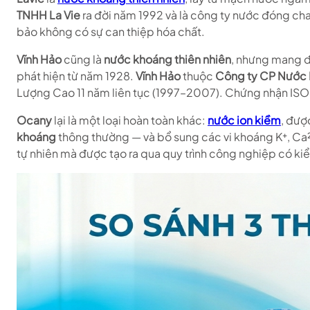
TNHH La Vie
ra đời năm 1992 và là công ty nước đóng ch
bảo không có sự can thiệp hóa chất.
Vĩnh Hảo
cũng là
nước khoáng thiên nhiên
, nhưng mang đ
phát hiện từ năm 1928.
Vĩnh Hảo
thuộc
Công ty CP Nước 
Lượng Cao 11 năm liên tục (1997–2007). Chứng nhận ISO
Ocany
lại là một loại hoàn toàn khác:
nước ion kiềm
, đượ
khoáng
thông thường — và bổ sung các vi khoáng K⁺, Ca
tự nhiên mà được tạo ra qua quy trình công nghiệp có ki