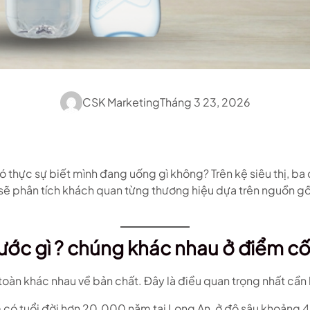
CSK Marketing
Tháng 3 23, 2026
ó thực sự biết mình đang uống gì không? Trên kệ siêu thị, ba 
ày sẽ phân tích khách quan từng thương hiệu dựa trên nguồn g
nước gì ? chúng khác nhau ở điểm cố
àn khác nhau về bản chất. Đây là điều quan trọng nhất cần h
 có tuổi đời hơn 20.000 năm tại Long An, ở độ sâu khoảng 