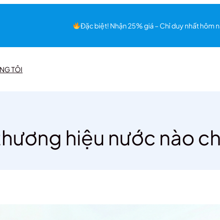
Đặc biệt! Nhận 25% giá – Chỉ duy nhất hôm n
NG TÔI
hương hiệu nước nào ch