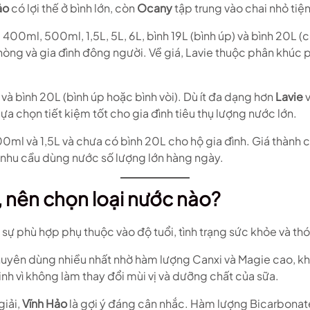
ảo
có lợi thế ở bình lớn, còn
Ocany
tập trung vào chai nhỏ tiệ
0ml, 500ml, 1,5L, 5L, 6L, bình 19L (bình úp) và bình 20L (có 
hòng và gia đình đông người. Về giá, Lavie thuộc phân khúc 
à bình 20L (bình úp hoặc bình vòi). Dù ít đa dạng hơn
Lavie
v
 chọn tiết kiệm tốt cho gia đình tiêu thụ lượng nước lớn.
0ml và 1,5L và chưa có bình 20L cho hộ gia đình. Giá thành 
 nhu cầu dùng nước số lượng lớn hàng ngày.
, nên chọn loại nước nào?
sự phù hợp phụ thuộc vào độ tuổi, tình trạng sức khỏe và thó
huyên dùng nhiều nhất nhờ hàm lượng Canxi và Magie cao, kh
inh vì không làm thay đổi mùi vị và dưỡng chất của sữa.
giải,
Vĩnh Hảo
là gợi ý đáng cân nhắc. Hàm lượng Bicarbonate v