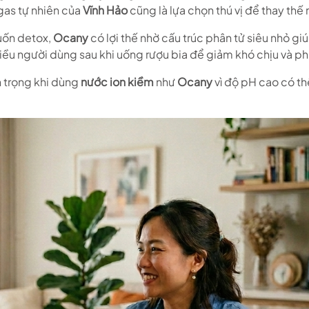
gas tự nhiên của
Vĩnh Hảo
cũng là lựa chọn thú vị để thay thế
uốn detox,
Ocany
có lợi thế nhờ cấu trúc phân tử siêu nhỏ g
ều người dùng sau khi uống rượu bia để giảm khó chịu và ph
n trọng khi dùng
nước ion kiềm
như
Ocany
vì độ pH cao có th