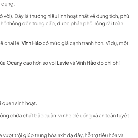
n dụng.
vòi). Đây là thương hiệu linh hoạt nhất về dung tích, phù
phổ thông đến trung cấp, được phân phối rộng rãi toàn
ề chai lẻ,
Vĩnh Hảo
có mức giá cạnh tranh hơn. Ví dụ, một
của
Ocany
cao hơn so với
Lavie
và
Vĩnh Hảo
do chi phí
i quen sinh hoạt.
ông chứa chất bảo quản, vị nhẹ dễ uống và an toàn tuyệt
ượt trội giúp trung hòa axit dạ dày, hỗ trợ tiêu hóa và