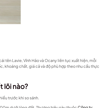
cái tên Lavie, Vĩnh Hảo và Ocany liên tục xuất hiện, mỗi
ốc, khoáng chất, giá cả và độ phù hợp theo nhu cầu thực
t lõi nào?
iểu trước khi so sánh.
400m dưới lòng đất. Thương hiệu này thuộc
Công ty