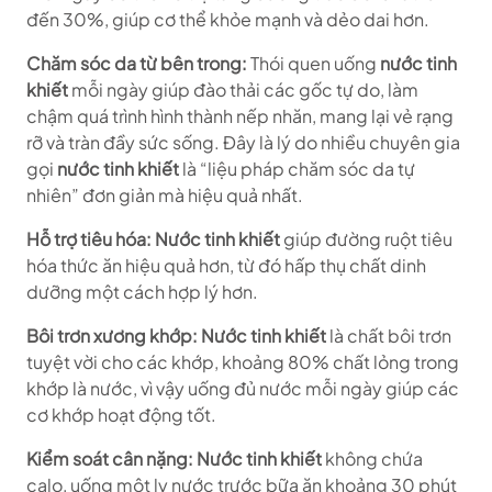
đến 30%, giúp cơ thể khỏe mạnh và dẻo dai hơn.
Chăm sóc da từ bên trong:
Thói quen uống
nước tinh
khiết
mỗi ngày giúp đào thải các gốc tự do, làm
chậm quá trình hình thành nếp nhăn, mang lại vẻ rạng
rỡ và tràn đầy sức sống. Đây là lý do nhiều chuyên gia
gọi
nước tinh khiết
là “liệu pháp chăm sóc da tự
nhiên” đơn giản mà hiệu quả nhất.
Hỗ trợ tiêu hóa:
Nước tinh khiết
giúp đường ruột tiêu
hóa thức ăn hiệu quả hơn, từ đó hấp thụ chất dinh
dưỡng một cách hợp lý hơn.
Bôi trơn xương khớp:
Nước tinh khiết
là chất bôi trơn
tuyệt vời cho các khớp, khoảng 80% chất lỏng trong
khớp là nước, vì vậy uống đủ nước mỗi ngày giúp các
cơ khớp hoạt động tốt.
Kiểm soát cân nặng:
Nước tinh khiết
không chứa
calo, uống một ly nước trước bữa ăn khoảng 30 phút