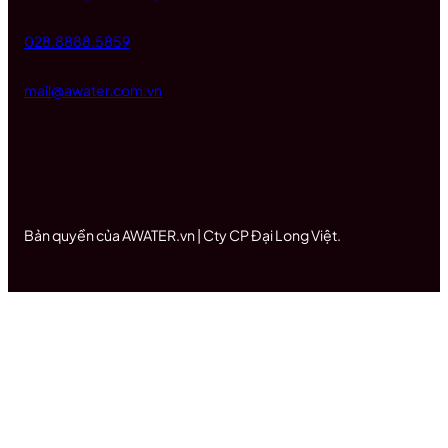
028.8888.5859
mail@awater.com.vn
Bản quyền của AWATER.vn | Cty CP Đại Long Việt.