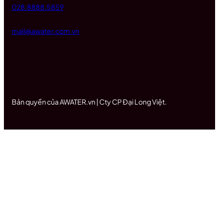
028.8888.5859
mail@awater.com.vn
Bản quyền của AWATER.vn | Cty CP Đại Long Việt.