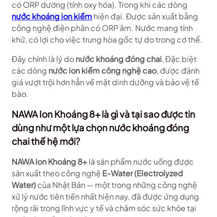
có ORP dương (tính oxy hóa). Trong khi các dòng
nước khoáng ion kiềm
hiện đại. Được sản xuất bằng
công nghệ điện phân có ORP âm. Nước mang tính
khử, có lợi cho việc trung hòa gốc tự do trong cơ thể.
Đây chính là lý do
nước khoáng đóng chai
, Đặc biệt
các dòng
nước ion kiềm công nghệ cao
, được đánh
giá vượt trội hơn hẳn về mặt dinh dưỡng và bảo vệ tế
bào.
NAWA Ion Khoáng 8+ là gì và tại sao được tin
dùng như một lựa chọn nước khoáng đóng
chai thế hệ mới?
NAWA Ion Khoáng 8+
là sản phẩm nước uống được
sản xuất theo công nghệ
E-Water (Electrolyzed
Water)
của Nhật Bản — một trong những công nghệ
xử lý nước tiên tiến nhất hiện nay, đã được ứng dụng
rộng rãi trong lĩnh vực y tế và chăm sóc sức khỏe tại