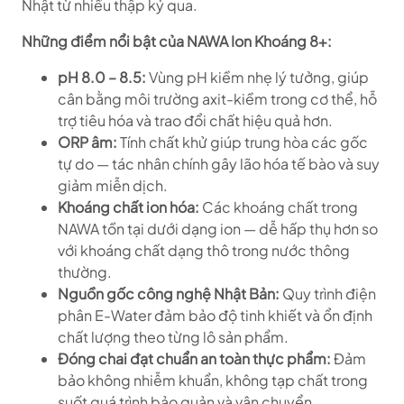
Nhật từ nhiều thập kỷ qua.
Những điểm nổi bật của NAWA Ion Khoáng 8+:
pH 8.0 – 8.5:
Vùng pH kiềm nhẹ lý tưởng, giúp
cân bằng môi trường axit-kiềm trong cơ thể, hỗ
trợ tiêu hóa và trao đổi chất hiệu quả hơn.
ORP âm:
Tính chất khử giúp trung hòa các gốc
tự do — tác nhân chính gây lão hóa tế bào và suy
giảm miễn dịch.
Khoáng chất ion hóa:
Các khoáng chất trong
NAWA tồn tại dưới dạng ion — dễ hấp thụ hơn so
với khoáng chất dạng thô trong nước thông
thường.
Nguồn gốc công nghệ Nhật Bản:
Quy trình điện
phân E-Water đảm bảo độ tinh khiết và ổn định
chất lượng theo từng lô sản phẩm.
Đóng chai đạt chuẩn an toàn thực phẩm:
Đảm
bảo không nhiễm khuẩn, không tạp chất trong
suốt quá trình bảo quản và vận chuyển.