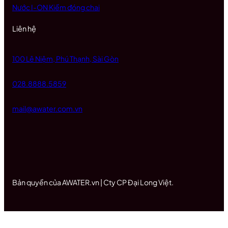
Nước I-ON Kiềm đóng chai
Liên hệ
100 Lê Niệm, Phú Thạnh, Sài Gòn
028.8888.5859
mail@awater.com.vn
Bản quyền của AWATER.vn | Cty CP Đại Long Việt.