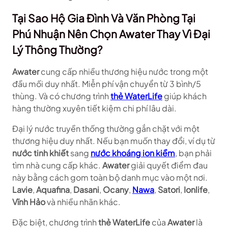
Tại Sao Hộ Gia Đình Và Văn Phòng Tại
Phú Nhuận Nên Chọn Awater Thay Vì Đại
Lý Thông Thường?
Awater
cung cấp nhiều thương hiệu nước trong một
đầu mối duy nhất. Miễn phí vận chuyển từ 3 bình/5
thùng. Và có chương trình
thẻ WaterLife
giúp khách
hàng thường xuyên tiết kiệm chi phí lâu dài.
Đại lý nước truyền thống thường gắn chặt với một
thương hiệu duy nhất. Nếu bạn muốn thay đổi, ví dụ từ
nước tinh khiết
sang
nước khoáng ion kiềm
, bạn phải
tìm nhà cung cấp khác.
Awater
giải quyết điểm đau
này bằng cách gom toàn bộ danh mục vào một nơi.
Lavie
,
Aquafina
,
Dasani
,
Ocany
,
Nawa
,
Satori
,
Ionlife
,
Vĩnh Hảo
và nhiều nhãn khác.
Đặc biệt, chương trình
thẻ WaterLife
của
Awater
là