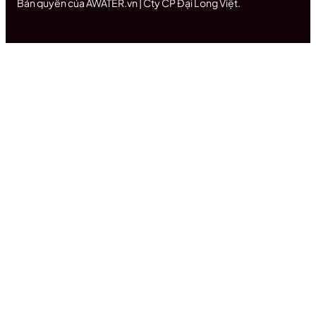
Bản quyền của AWATER.vn | Cty CP Đại Long Việt.