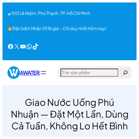
Chuyển
đến
100 Lê Niệm, Phú Thạnh, TP. Hồ Chí Minh
phần
nội
Đặc biệt! Nhận 25% giá – Chỉ duy nhất hôm nay!
dung
Facebook
X
Youtube
WhatsApp
TikTok
Search
AWATER
Giao Nước Uống Phú
Nhuận — Đặt Một Lần, Dùng
Cả Tuần, Không Lo Hết Bình