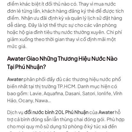
điểm khác biệt ít đối thủ nào có. Thay vì mua nước
đơn lẻ từng lần, khách hàng đăng ký thẻ để được tích
điểm. Nhận ưu đãi định kỳ và quản lý lịch sử đặt hàng
dễ dàng. Đây là lợi thế thực sự cho các văn phòng
hoặc hộ gia đình tiêu thụ nước thường xuyên. Chi phí
giảm xuống theo thời gian thay vì cố định mãi một
mức giá.
Awater Giao Những Thương Hiệu Nước Nào
Tại Phú Nhuận?
Awater
phân phối đầy đủ các thương hiệu nước phổ
biến nhất tại thị trường TP.HCM. Danh mục hiện có
bao gồm: Lavie, Aquafina, Dasani, Satori, Ionlife, Vĩnh
Hảo, Ocany, Nawa…
Dịch vụ
đổi nước bình 20L Phú Nhuận
của
Awater
hỗ
trợ cả bình đóng sẵn lẫn thùng chai đóng gói. Phù hợp
cho mọi quy mô sử dụng từ phòng ở ký túc xá đến