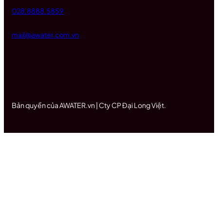
028.8888.5859
mail@awater.com.vn
Bản quyền của AWATER.vn | Cty CP Đại Long Việt.