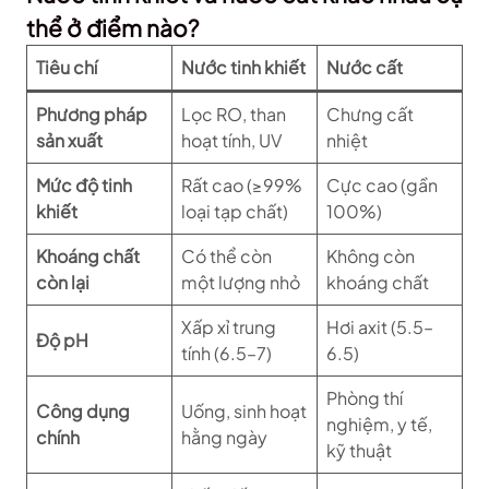
thể ở điểm nào?
Tiêu chí
Nước tinh khiết
Nước cất
Phương pháp
Lọc RO, than
Chưng cất
sản xuất
hoạt tính, UV
nhiệt
Mức độ tinh
Rất cao (≥99%
Cực cao (gần
khiết
loại tạp chất)
100%)
Khoáng chất
Có thể còn
Không còn
còn lại
một lượng nhỏ
khoáng chất
Xấp xỉ trung
Hơi axit (5.5–
Độ pH
tính (6.5–7)
6.5)
Phòng thí
Công dụng
Uống, sinh hoạt
nghiệm, y tế,
chính
hằng ngày
kỹ thuật