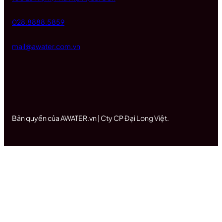
028.8888.5859
mail@awater.com.vn
Bản quyền của AWATER.vn | Cty CP Đại Long Việt.