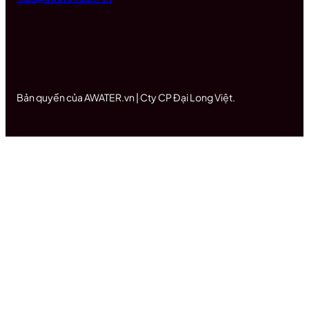
Bản quyền của AWATER.vn | Cty CP Đại Long Việt.